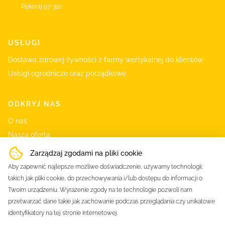
Rękoraj
97-310
USŁUGI
Dostawa zdrowej żywności z farmy wertykalnej do klientów
Usługi ogrodnicze oraz porządkowe
ODKRYJ NAS
O nas
Nasza oferta
Produkty
Zarządzaj zgodami na pliki cookie
Właściwości mikrolistków
Aby zapewnić najlepsze możliwe doświadczenie, używamy technologii,
Kontakt
takich jak pliki cookie, do przechowywania i/lub dostępu do informacji o
Twoim urządzeniu. Wyrażenie zgody na te technologie pozwoli nam
przetwarzać dane takie jak zachowanie podczas przeglądania czy unikatowe
identyfikatory na tej stronie internetowej.