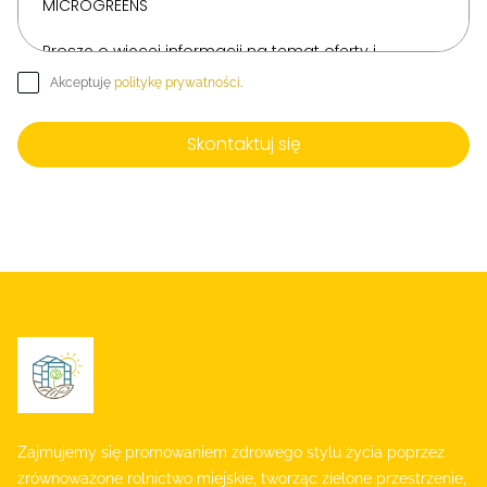
Akceptuję
politykę prywatności
.
Skontaktuj się
Zajmujemy się promowaniem zdrowego stylu życia poprzez
zrównoważone rolnictwo miejskie, tworząc zielone przestrzenie,