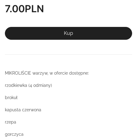
7.00
PLN
Kup
MIKROLIŚCIE warzyw, w ofercie dostępne:
rzodkiewka (4 odmiany)
brokuł
kapusta czerwona
rzepa
gorczyca